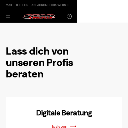
MAIL
TELEFON
ANFAHRT
INDOOR
-WEBSEITE
Lass dich von
unseren Profis
beraten
Digitale Beratung
loslegen