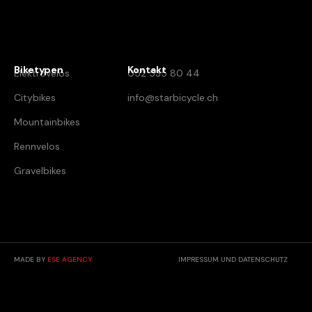
Biketypen
Kontakt
Elektrovelos
052 535 80 44
Citybikes
info@starbicycle.ch
Mountainbikes
Rennvelos
Gravelbikes
MADE BY
ESE AGENCY
IMPRESSUM UND DATENSCHUTZ