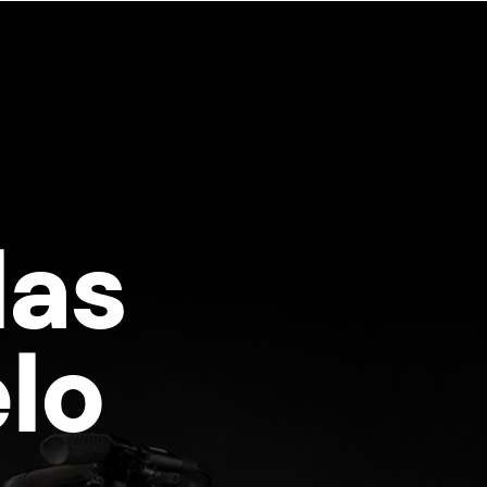
das
lo