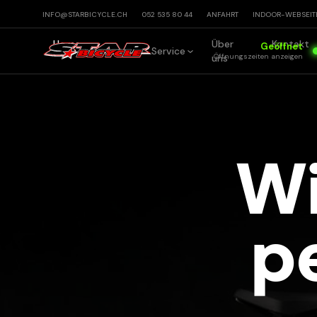
INFO@STARBICYCLE.CH
052 535 80 44
ANFAHRT
INDOOR
-WEBSEIT
Home
Über
Kontakt
Geöffnet
Bikes
Service
Öffnungszeiten
anzeigen
uns
Wi
p